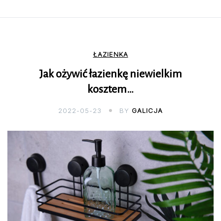
ŁAZIENKA
Jak ożywić łazienkę niewielkim
kosztem…
2022-05-23
BY
GALICJA