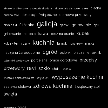
blacha
akcesoria silikonowe
akcesoria składane
akcesoria łazienkowe
alsea
dekoracje świąteczne
domowe przetwory
buddha bowl
galicja
filiżanka
gotowanie
doniczki
garnki
grill
kubek
kawa
grillowanie
herbata
kosz na pranie
kuchnia
kubek termiczny
lampki
miska
lunchboxy
ogród
naczynia żaroodporne
osłonki
pieczenie
piknik
przepisy
porcelana
prace ogrodowe
pojemniki spożywcze
ravi
szkło
przetwory
słoiki
wiadro
wyposażenie kuchni
wypieki
wieszaki łazienkowe alsea
zdrowa kuchnia
zastawa stołowa
świąteczny stół
święta
marzec 2026