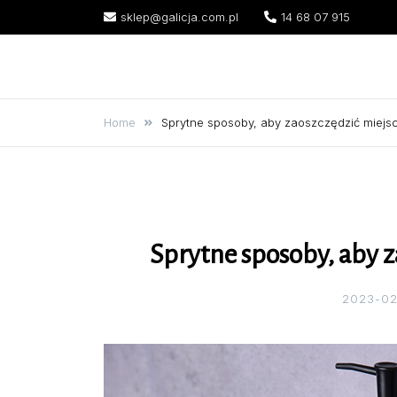
Skip
sklep@galicja.com.pl
14 68 07 915
to
content
Dla Twojego domu
Home
Sprytne sposoby, aby zaoszczędzić miejs
Sprytne sposoby, aby z
2023-02