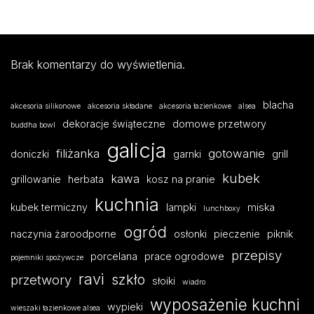
Brak komentarzy do wyświetlenia.
blacha
akcesoria silikonowe
akcesoria składane
akcesoria łazienkowe
alsea
dekoracje świąteczne
domowe przetwory
buddha bowl
galicja
filiżanka
gotowanie
doniczki
garnki
grill
kubek
kawa
grillowanie
herbata
kosz na pranie
kuchnia
kubek termiczny
lampki
miska
lunchboxy
ogród
naczynia żaroodporne
osłonki
pieczenie
piknik
przepisy
porcelana
prace ogrodowe
pojemniki spożywcze
ravi
szkło
przetwory
słoiki
wiadro
wyposażenie kuchni
wypieki
wieszaki łazienkowe alsea