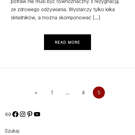
potraw nie musi być równoznaczny z rezygnacją
ze zdrowego odżywiania. Wystarczy tylko kilka
składników, a można skomponować […]
READ MORE
Stronicowanie
<
1
…
4
5
wpisów
Link
Facebook
Instagram
Pinterest
YouTube
Szukaj